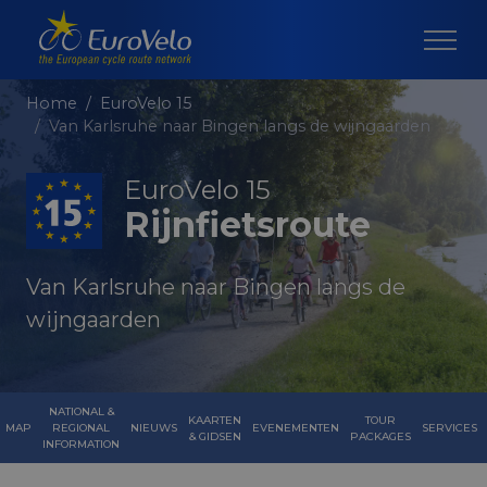
Home
EuroVelo 15
Van Karlsruhe naar Bingen langs de wijngaarden
EuroVelo 15
Rijnfietsroute
Van Karlsruhe naar Bingen langs de
wijngaarden
NATIONAL &
KAARTEN
TOUR
MAP
REGIONAL
NIEUWS
EVENEMENTEN
SERVICES
& GIDSEN
PACKAGES
INFORMATION